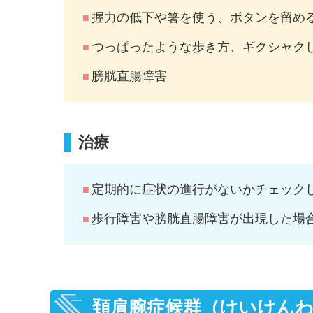
握力の低下や箸を使う、ボタンを留め
つっぱったような歩き方、ギクシャク
膀胱直腸障害
治療
定期的に症状の進行がないかチェック
歩行障害や膀胱直腸障害が出現した場
頚肩腕症候群（けいけん