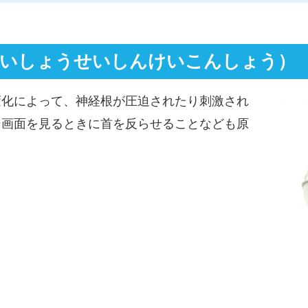
低身長外来
骨粗しょう症
ついしょうせいしんけいこんしょう）
PFC-FD療法
変化によって、神経根が圧迫されたり刺激され
ハイドロリリース
ン画面を見るときに首を反らせることなども原
超音波骨折治療