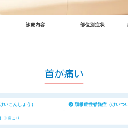
診療内容
部位別症状
整形外科
首・肩の痛み
スポーツ整形外科
手・腕の痛み
小児整形外科
腰の痛み
首が痛い
リハビリテーション科
膝・足の痛み
リウマチ科
股関節の痛み
交通事故・労災保険
関節の痛み
(リウマチ)
けいこんしょう）
頚椎症性脊髄症
（けいつ
予防接種
背中や腰が
曲がってきた
(骨
）
※肩こり
自由診療
交通事故