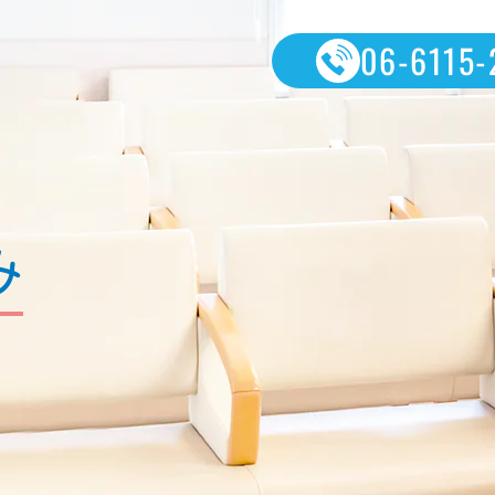
06-6115-
勝会 さかもと整形外科
み