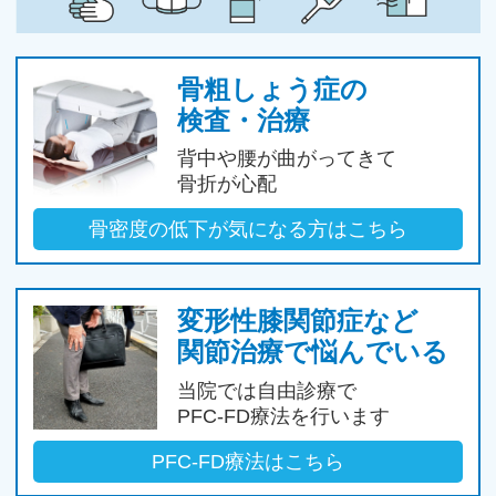
骨粗しょう症の
検査・治療
背中や腰が曲がってきて
骨折が心配
骨密度の低下が
気になる方はこちら
変形性膝関節症など
関節治療で悩んでいる
当院では自由診療で
PFC-FD療法を
行います
PFC-FD療法はこちら