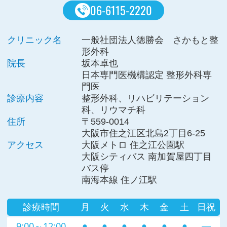
06-6115-2220
クリニック名
一般社団法人徳勝会 さかもと整
形外科
院長
坂本卓也
日本専門医機構認定 整形外科専
門医
診療内容
整形外科、リハビリテーション
科、リウマチ科
住所
〒559-0014
大阪市住之江区北島2丁目6-25
アクセス
大阪メトロ 住之江公園駅
大阪シティバス 南加賀屋四丁目
バス停
南海本線 住ノ江駅
診療時間
月
火
水
木
金
土
日祝
9:00～12:00
●
●
●
●
●
●
―