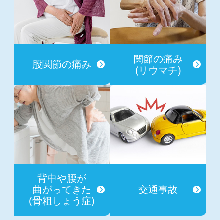
関節の痛み
股関節の痛み
(リウマチ)
背中や腰が
曲がってきた
交通事故
(骨粗しょう症)