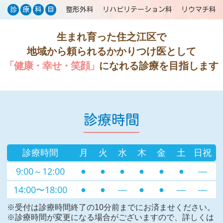
整形外科
リハビリテーション科
リウマチ科
診
療
科
目
生まれ育った住之江区で
地域から頼られるかかりつけ医として
「健康・幸せ・笑顔」
になれる診療を目指します
診療時間
診療時間
月
火
水
木
金
土
日祝
9:00～12:00
●
●
●
●
●
●
―
14:00〜18:00
●
●
―
●
●
―
―
※受付は診療時間終了の10分前までにお済ませください。
※診療時間が変更になる場合がございますので、詳しくは