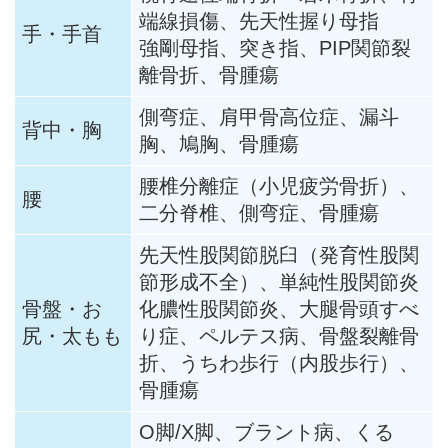
端線損傷、先天性握り母指
手・手首
強剛母指、突き指、PIP関節裂
離骨折、骨腫瘍
側弯症、肩甲骨高位症、漏斗
背中・胸
胸、鳩胸、骨腫瘍
腰椎分離症（小児疲労骨折）、
腰
二分脊椎、側弯症、骨腫瘍
先天性股関節脱臼（発育性股関
節形成不全）、単純性股関節炎
骨盤・お
化膿性股関節炎、大腿骨頭すべ
尻・太もも
り症、ペルテス病、骨盤裂離骨
折、うちわ歩行（内股歩行）、
骨腫瘍
O脚/X脚、ブラント病、くる