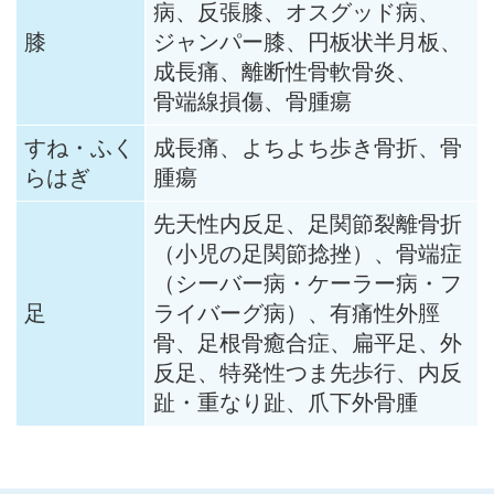
病、反張膝、オスグッド病、
膝
ジャンパー膝、円板状半月板、
成長痛、離断性骨軟骨炎、
骨端線損傷、骨腫瘍
すね・ふく
成長痛、よちよち歩き骨折、骨
らはぎ
腫瘍
先天性内反足、足関節裂離骨折
（小児の足関節捻挫）、骨端症
（シーバー病・ケーラー病・フ
足
ライバーグ病）、有痛性外脛
骨、足根骨癒合症、扁平足、外
反足、特発性つま先歩行、内反
趾・重なり趾、爪下外骨腫