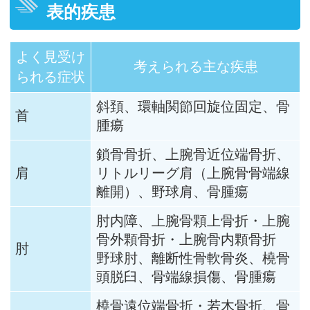
表的疾患
よく見受け
考えられる主な疾患
られる症状
斜頚、環軸関節回旋位固定、骨
首
腫瘍
鎖骨骨折、上腕骨近位端骨折、
肩
リトルリーグ肩（上腕骨骨端線
離開）、野球肩、骨腫瘍
肘内障、上腕骨顆上骨折・上腕
骨外顆骨折・上腕骨内顆骨折
肘
野球肘、離断性骨軟骨炎、橈骨
頭脱臼、骨端線損傷、骨腫瘍
橈骨遠位端骨折・若木骨折、骨