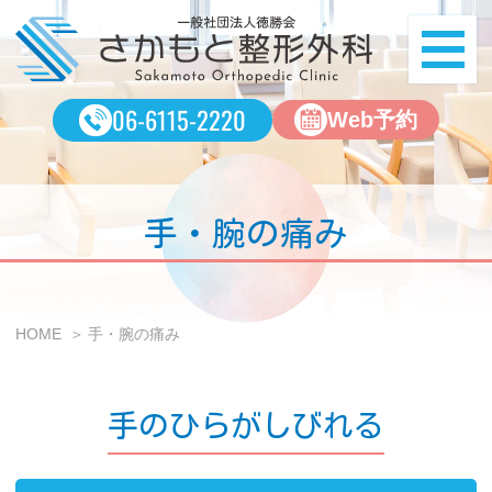
一
ME
06-6115-2220
Web予約
手・腕の痛み
HOME
手・腕の痛み
手のひらがしびれる